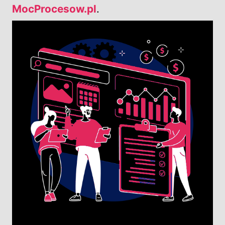
MocProcesow.pl
.
Image