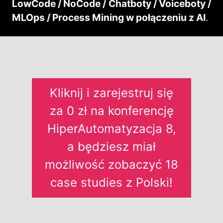
LowCode / NoCode / Chatboty / Voiceboty /
MLOps / Process Mining w połączeniu z AI
.
Kliknij i zarejestruj się
za 0 zł na konferencję
HiperAutomatyzacja 8,
a będziesz miał
możliwość zobaczyć 18
case studies z Polski!