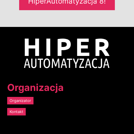
HiperAutomatyzacja 8!
Image
Organizacja
Organizator
Kontakt